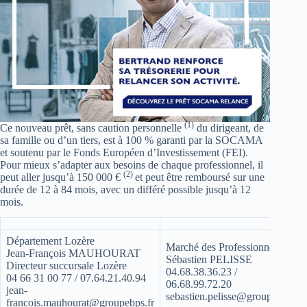
(1)
Ce nouveau prêt, sans caution personnelle
du dirigeant, de
sa famille ou d’un tiers, est à 100 % garanti par la SOCAMA
et soutenu par le Fonds Européen d’Investissement (FEI).
Pour mieux s’adapter aux besoins de chaque professionnel, il
(2)
peut aller jusqu’à 150 000 €
et peut être remboursé sur une
durée de 12 à 84 mois, avec un différé possible jusqu’à 12
mois.
Département Lozère
Marché des Professionnels
Jean-François MAUHOURAT
Sébastien PELISSE
Directeur succursale Lozère
04.68.38.36.23 /
04 66 31 00 77 / 07.64.21.40.94
06.68.99.72.20
jean-
sebastien.pelisse@groupebps.fr
francois.mauhourat@groupebps.fr