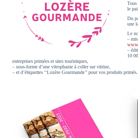
Tous 
le pa
Du pa
une l
Le no
– mis
www.
– édi
10 00
entreprises primées et sites touristiques,
– sous-forme d’une vitrophanie à coller sur vitrine,
– et d’étiquettes ‘‘Lozère Gourmande’’ pour vos produits primés.