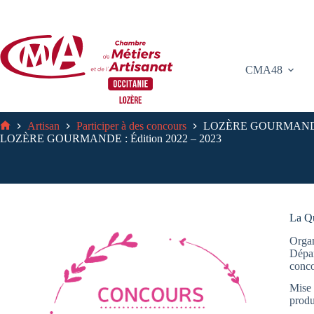
Passer
au
contenu
CMA48
Artisan
Participer à des concours
LOZÈRE GOURMANDE : 
Accueil
LOZÈRE GOURMANDE : Édition 2022 – 2023
La Qu
Organ
Dépar
conco
Mise 
produ