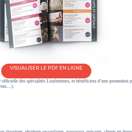
VISUALISER LE PDF EN LIGNE
rine officielle des spécialités Lozériennes, et bénéficiera d’une promotion
ments…).
ouristes, résidents secondaires, nouveaux arrivants, clients en ligne