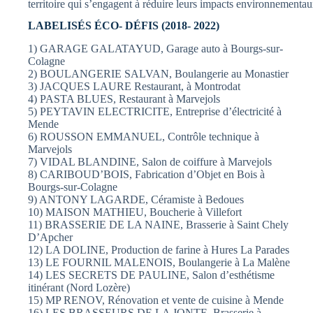
territoire qui s’engagent à réduire leurs impacts environnementau
LABELISÉS ÉCO- DÉFIS (2018- 2022)
1) GARAGE GALATAYUD, Garage auto à Bourgs-sur-
Colagne
2) BOULANGERIE SALVAN, Boulangerie au Monastier
3) JACQUES LAURE Restaurant, à Montrodat
4) PASTA BLUES, Restaurant à Marvejols
5) PEYTAVIN ELECTRICITE, Entreprise d’électricité à
Mende
6) ROUSSON EMMANUEL, Contrôle technique à
Marvejols
7) VIDAL BLANDINE, Salon de coiffure à Marvejols
8) CARIBOUD’BOIS, Fabrication d’Objet en Bois à
Bourgs-sur-Colagne
9) ANTONY LAGARDE, Céramiste à Bedoues
10) MAISON MATHIEU, Boucherie à Villefort
11) BRASSERIE DE LA NAINE, Brasserie à Saint Chely
D’Apcher
12) LA DOLINE, Production de farine à Hures La Parades
13) LE FOURNIL MALENOIS, Boulangerie à La Malène
14) LES SECRETS DE PAULINE, Salon d’esthétisme
itinérant (Nord Lozère)
15) MP RENOV, Rénovation et vente de cuisine à Mende
16) LES BRASSEURS DE LA JONTE, Brasserie à