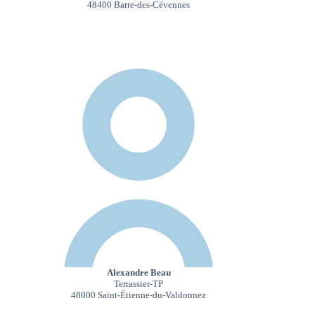
48400 Barre-des-Cévennes
Alexandre Beau
Terrassier-TP
48000 Saint-Étienne-du-Valdonnez