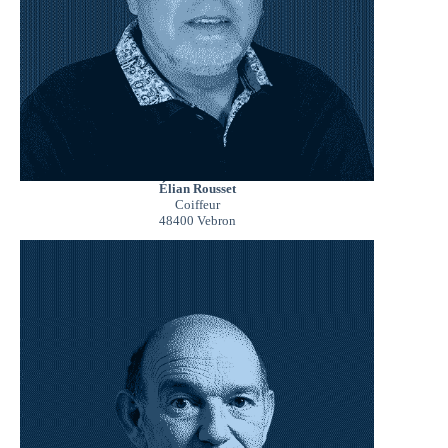
Élian Rousset
Coiffeur
48400 Vebron