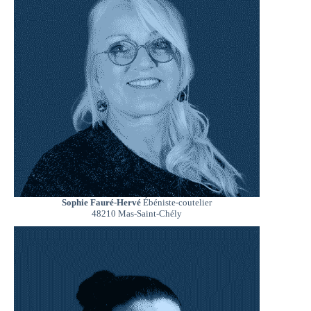
Sophie Fauré-Hervé
Ébéniste-coutelier
48210 Mas-Saint-Chély