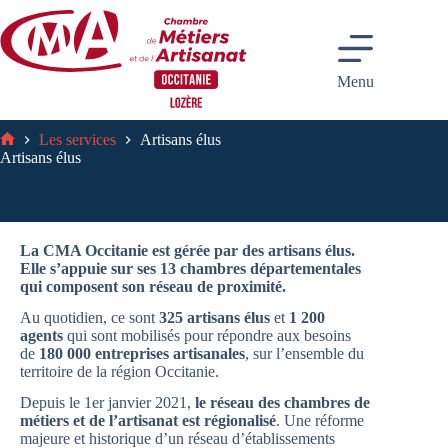
Passer
au
contenu
Menu
Les services
Artisans élus
Accueil
Artisans élus
La CMA Occitanie est gérée par des artisans élus.
Elle s’appuie sur ses 13 chambres départementales
qui composent son réseau de proximité.
Au quotidien, ce sont
325 artisans élus
et
1 200
agents
qui sont mobilisés pour répondre aux besoins
de
180 000 entreprises artisanales
, sur l’ensemble du
territoire de la région Occitanie.
Depuis le 1er janvier 2021,
le réseau des chambres de
métiers et de l’artisanat est régionalisé
. Une réforme
majeure et historique d’un réseau d’établissements