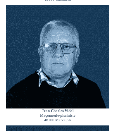
Jean-Charles Vidal
Maçonnerie/pisciniste
48100 Marvejols