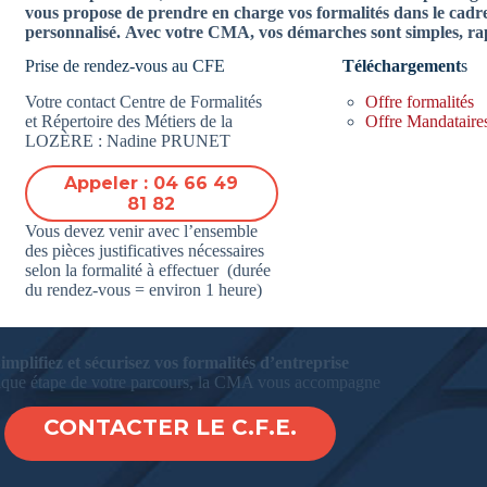
vous propose de prendre en charge vos formalités dans le ca
personnalisé. Avec votre CMA, vos démarches sont simples, rapi
Prise de rendez-vous au CFE
Téléchargement
s
Votre contact Centre de Formalités
Offre formalités
et Répertoire des Métiers de la
Offre Mandataire
LOZÈRE : Nadine PRUNET
Appeler : 04 66 49
81 82
Vous devez venir avec l’ensemble
des pièces justificatives nécessaires
selon la formalité à effectuer (durée
du rendez-vous = environ 1 heure)
implifiez et sécurisez vos formalités d’entreprise
que étape de votre parcours, la CMA vous accompagne
CONTACTER LE C.F.E.