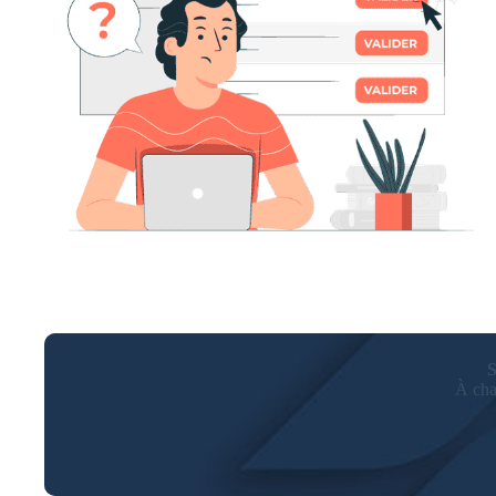
S
À cha