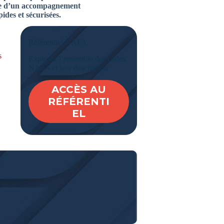
dre d’un accompagnement
des et sécurisées.
Référentiel NAFA
s
Explorez l’ensemble des codes
NAFA et leur description
ACCÈS AU
RÉFÉRENTI
EL