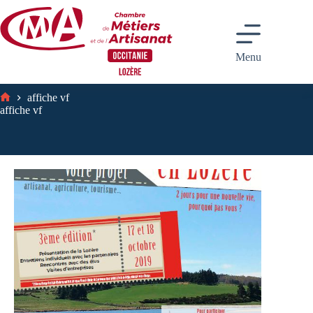
Passer
au
contenu
Menu
affiche vf
Accueil
affiche vf