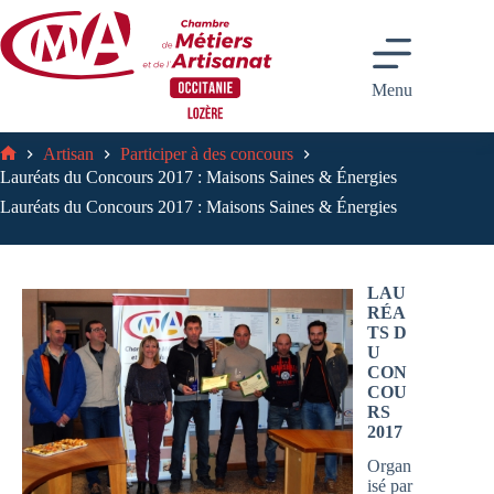
Passer
au
contenu
Menu
Artisan
Participer à des concours
Accueil
Lauréats du Concours 2017 : Maisons Saines & Énergies
Lauréats du Concours 2017 : Maisons Saines & Énergies
LAU
RÉA
TS
D
U
CON
COU
RS
2017
Organ
isé par