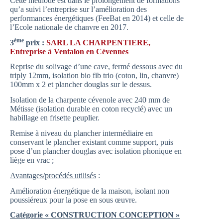
Cette méthode est dans le prolongement de formations
qu’a suivi l’entreprise sur l’amélioration des
performances énergétiques (FeeBat en 2014) et celle de
l’Ecole nationale de chanvre en 2017.
ème
3
prix :
SARL LA CHARPENTIERE,
Entreprise à Ventalon en Cévennes
Reprise du solivage d’une cave, fermé dessous avec du
triply 12mm, isolation bio fib trio (coton, lin, chanvre)
100mm x 2 et plancher douglas sur le dessus.
Isolation de la charpente cévenole avec 240 mm de
Métisse (isolation durable en coton recyclé) avec un
habillage en frisette peuplier.
Remise à niveau du plancher intermédiaire en
conservant le plancher existant comme support, puis
pose d’un plancher douglas avec isolation phonique en
liège en vrac ;
Avantages/procédés utilisés
:
Amélioration énergétique de la maison, isolant non
poussiéreux pour la pose en sous œuvre.
Catégorie « CONSTRUCTION CONCEPTION »