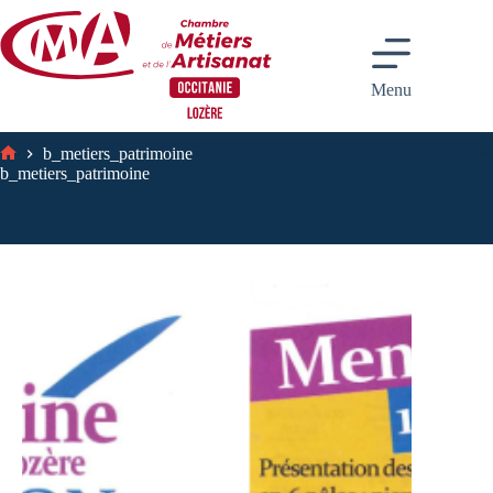
Passer
au
contenu
Menu
b_metiers_patrimoine
Accueil
b_metiers_patrimoine