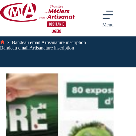
Passer
au
contenu
Menu
Bandeau email Artisanature inscription
Accueil
Bandeau email Artisanature inscription