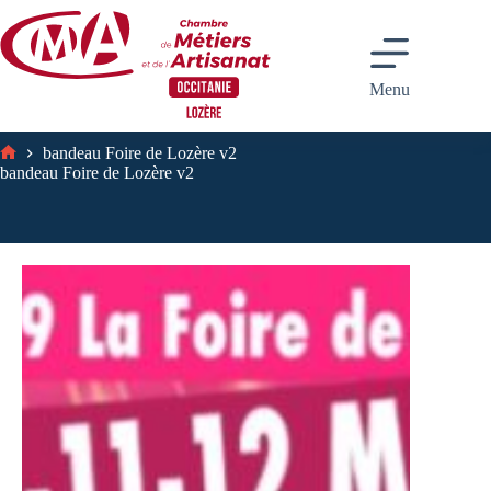
Passer
au
contenu
Menu
bandeau Foire de Lozère v2
Accueil
bandeau Foire de Lozère v2