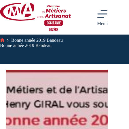
Passer
au
contenu
Menu
Bonne année 2019 Bandeau
Accueil
Bonne année 2019 Bandeau