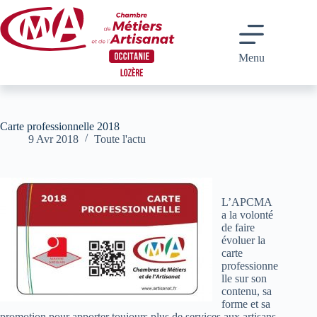
Passer
au
contenu
Menu
Carte professionnelle 2018
9 Avr 2018
Toute l'actu
L’APCMA
a la volonté
de faire
évoluer la
carte
professionne
lle sur son
contenu, sa
forme et sa
promotion pour apporter toujours plus de services aux artisans