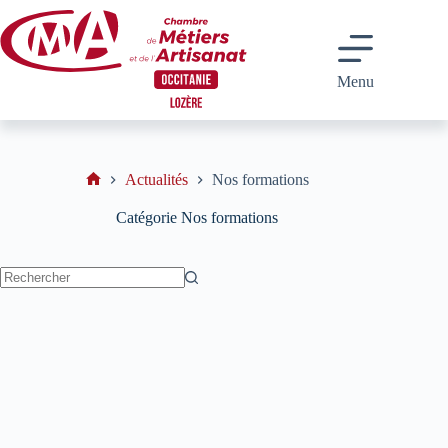
Passer
au
contenu
Menu
Actualités
Nos formations
Accueil
Catégorie
Nos formations
Aucun
résultat