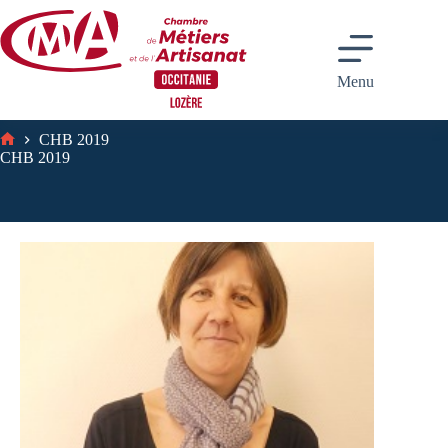
Passer
au
contenu
Menu
CHB 2019
Accueil
CHB 2019