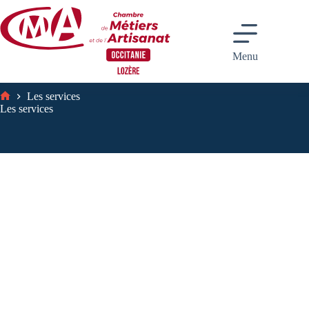
Passer
au
contenu
Menu
Les services
Accueil
Les services