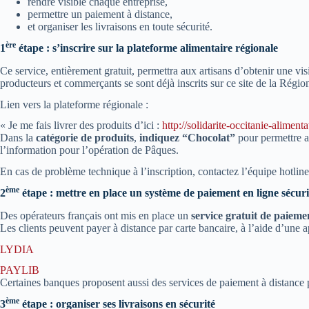
rendre visible chaque entreprise,
permettre un paiement à distance,
et organiser les livraisons en toute sécurité.
ère
1
étape : s’inscrire sur la plateforme alimentaire régionale
Ce service, entièrement gratuit, permettra aux artisans d’obtenir une vi
producteurs et commerçants se sont déjà inscrits sur ce site de la Régio
Lien vers la plateforme régionale :
« Je me fais livrer des produits d’ici :
http://solidarite-occitanie-alimenta
Dans la
catégorie de produits
,
indiquez “Chocolat”
pour permettre a
l’information pour l’opération de Pâques.
En cas de problème technique à l’inscription, contactez l’équipe hotline
ème
2
étape : mettre en place un système de paiement en ligne sécuri
Des opérateurs français ont mis en place un
service gratuit de paieme
Les clients peuvent payer à distance par carte bancaire, à l’aide d’un
LYDIA
PAYLIB
Certaines banques proposent aussi des services de paiement à distance p
ème
3
étape : organiser ses livraisons en sécurité