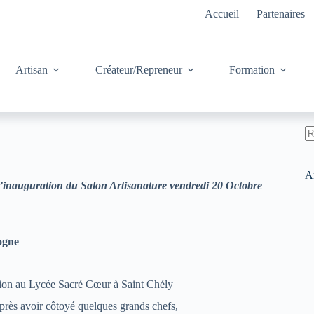
Accueil
Partenaires
Artisan
Créateur/Repreneur
Formation
A
ré
Ar
’inauguration du Salon Artisanature
vendredi 20 Octobre
ogne
ion au Lycée Sacré Cœur à Saint Chély
rès avoir côtoyé quelques grands chefs,