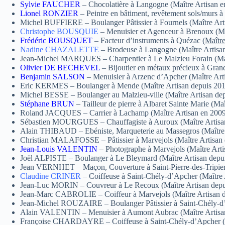
Sylvie FAUCHER
– Chocolatière à Langogne (Maître Artisan 
Lionel RONZIER
– Peintre en bâtiment, revêtement sols/murs 
Michel BUFFIERE – Boulanger Pâtissier à Fournels (Maître Art
Christophe BOUSQUIE
– Menuisier et Agenceur à Brenoux (Ma
Frédéric BOUSQUET
– Facteur d’instruments à Quézac (
Maître
Nadine CHAZALETTE
– Brodeuse à Langogne (Maître Artisa
Jean-Michel MARQUES – Charpentier à Le Malzieu Forain (Maî
Olivier DE BECHEVEL
– Bijoutier en métaux précieux à Grand
Benjamin SALSON
– Menuisier à Arzenc d’Apcher (Maître Art
Eric KERMES – Boulanger à Mende (Maître Artisan depuis 201
Michel BESSE – Boulanger au Malzieu-ville (Maître Artisan de
Stéphane BRUN
– Tailleur de pierre à Albaret Sainte Marie (Ma
Roland JACQUES – Carrier à Lachamp (Maître Artisan en 2009
Sébastien MOURGUES – Chauffagiste à Auroux (Maître Artisa
Alain THIBAUD – Ebéniste, Marqueterie au Massegros (Maître 
Christian MALAFOSSE – Pâtissier à Marvejols (Maître Artisan 
Jean-Louis VALENTIN
– Photographe à Marvejols (Maître Art
Joël ALPISTE – Boulanger à Le Bleymard (Maître Artisan depu
Jean VERNHET – Maçon, Couverture à Saint-Pierre-des-Tripiers
Claudine CRINER
– Coiffeuse à Saint-Chély-d’Apcher (Maître
Jean-Luc MORIN – Couvreur à Le Recoux (Maître Artisan depu
Jean-Marc CABROLIE – Coiffeur à Marvejols (Maître Artisan d
Jean-Michel ROUZAIRE – Boulanger Pâtissier à Saint-Chély-d’
Alain VALENTIN – Menuisier à Aumont Aubrac (Maître Artisa
Françoise CHARDAYRE – Coiffeuse à Saint-Chély-d’Apcher (M