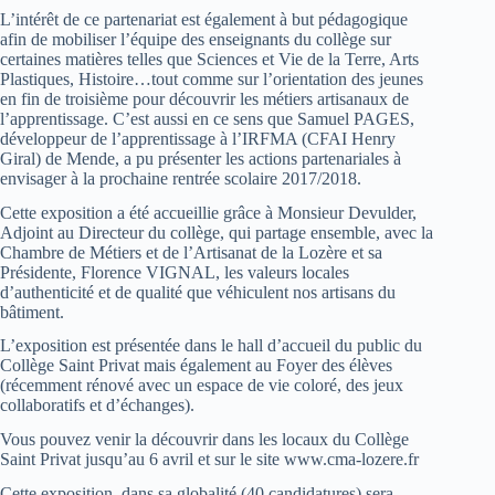
L’intérêt de ce partenariat est également à but pédagogique
afin de mobiliser l’équipe des enseignants du collège sur
certaines matières telles que Sciences et Vie de la Terre, Arts
Plastiques, Histoire…tout comme sur l’orientation des jeunes
en fin de troisième pour découvrir les métiers artisanaux de
l’apprentissage. C’est aussi en ce sens que Samuel PAGES,
développeur de l’apprentissage à l’IRFMA (CFAI Henry
Giral) de Mende, a pu présenter les actions partenariales à
envisager à la prochaine rentrée scolaire 2017/2018.
Cette exposition a été accueillie grâce à Monsieur Devulder,
Adjoint au Directeur du collège, qui partage ensemble, avec la
Chambre de Métiers et de l’Artisanat de la Lozère et sa
Présidente, Florence VIGNAL, les valeurs locales
d’authenticité et de qualité que véhiculent nos artisans du
bâtiment.
L’exposition est présentée dans le hall d’accueil du public du
Collège Saint Privat mais également au Foyer des élèves
(récemment rénové avec un espace de vie coloré, des jeux
collaboratifs et d’échanges).
Vous pouvez venir la découvrir dans les locaux du Collège
Saint Privat jusqu’au 6 avril et sur le site www.cma-lozere.fr
Cette exposition, dans sa globalité (40 candidatures) sera