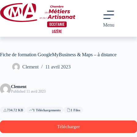
Passer
au
contenu
Menu
Fiche de formation GoogleMyBusiness & Maps – à distance
Clement
11 avril 2023
Clement
Published 11 avril 2023
734.72 KB
1 Téléchargements
1 Files
Télécharger