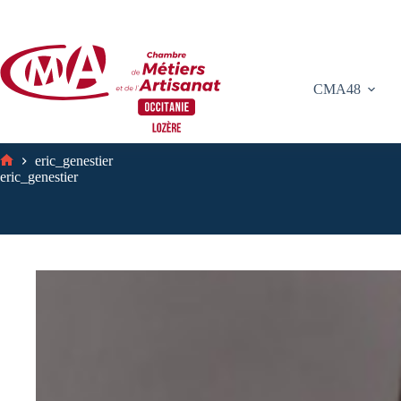
Passer
au
contenu
CMA48
eric_genestier
Accueil
eric_genestier