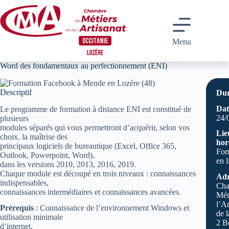
Passer
au
contenu
Menu
Word des fondamentaux au perfectionnement (ENI)
Descriptif
Dur
Dat
Le programme de formation à distance ENI est constitué de
24/
plusieurs
modules séparés qui vous permettront d’acquérir, selon vos
Lie
choix, la maîtrise des
hor
principaux logiciels de bureautique (Excel, Office 365,
For
Outlook, Powerpoint, Word),
en l
dans les versions 2010, 2013, 2016, 2019.
Chaque module est découpé en trois niveaux : connaissances
Adr
indispensables,
Cha
connaissances intermédiaires et connaissances avancées.
Méti
l’Ar
Prérequis
: Connaissance de l’environnement Windows et
de 
utilisation minimale
2 B
d’internet.