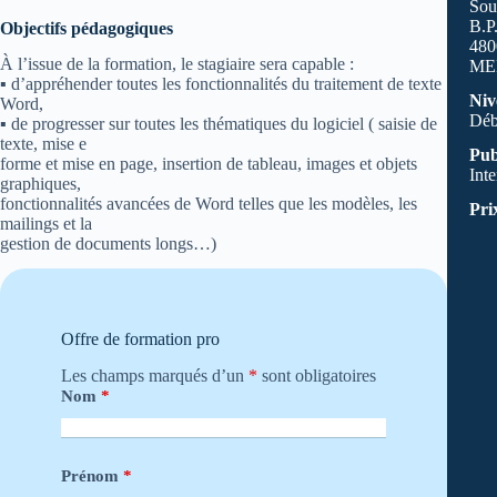
Sou
B.P.
Objectifs pédagogiques
480
À l’issue de la formation, le stagiaire sera capable :
ME
▪ d’appréhender toutes les fonctionnalités du traitement de texte
Niv
Word,
Déb
▪ de progresser sur toutes les thématiques du logiciel ( saisie de
texte, mise e
Pub
forme et mise en page, insertion de tableau, images et objets
Int
graphiques,
fonctionnalités avancées de Word telles que les modèles, les
Pri
mailings et la
gestion de documents longs…)
Offre de formation pro
Les champs marqués d’un
*
sont obligatoires
Nom
*
Prénom
*