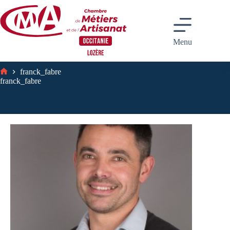
Passer
au
contenu
Menu
franck_fabre
Accueil
franck_fabre