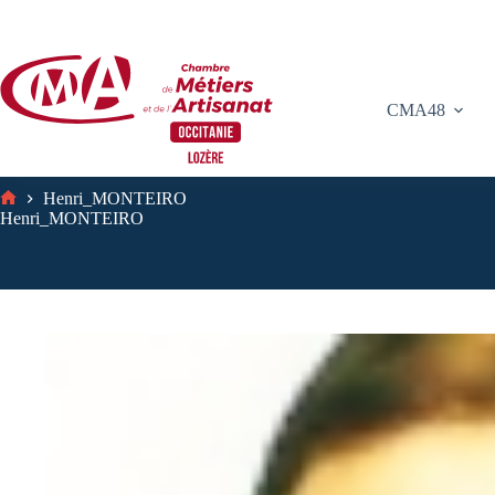
Passer
au
contenu
CMA48
Henri_MONTEIRO
Accueil
Henri_MONTEIRO