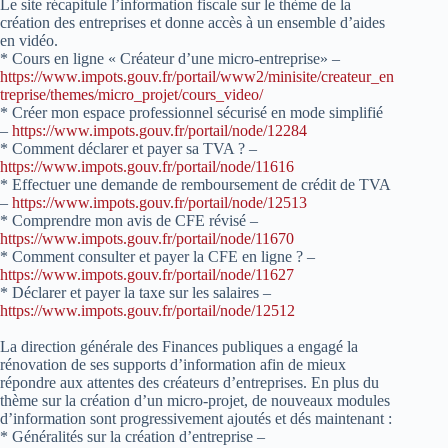
Le site récapitule l’information fiscale sur le thème de la
création des entreprises et donne accès à un ensemble d’aides
en vidéo.
* Cours en ligne « Créateur d’une micro-entreprise» –
https://www.impots.gouv.fr/portail/www2/minisite/createur_en
treprise/themes/micro_projet/cours_video/
* Créer mon espace professionnel sécurisé en mode simplifié
–
https://www.impots.gouv.fr/portail/node/12284
* Comment déclarer et payer sa TVA ? –
https://www.impots.gouv.fr/portail/node/11616
* Effectuer une demande de remboursement de crédit de TVA
–
https://www.impots.gouv.fr/portail/node/12513
* Comprendre mon avis de CFE révisé –
https://www.impots.gouv.fr/portail/node/11670
* Comment consulter et payer la CFE en ligne ? –
https://www.impots.gouv.fr/portail/node/11627
* Déclarer et payer la taxe sur les salaires –
https://www.impots.gouv.fr/portail/node/12512
La direction générale des Finances publiques a engagé la
rénovation de ses supports d’information afin de mieux
répondre aux attentes des créateurs d’entreprises. En plus du
thème sur la création d’un micro-projet, de nouveaux modules
d’information sont progressivement ajoutés et dés maintenant :
* Généralités sur la création d’entreprise –