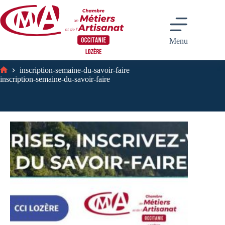
Passer
au
contenu
Menu
inscription-semaine-du-savoir-faire
Accueil
inscription-semaine-du-savoir-faire