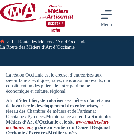
Passer
au
contenu
Menu
La Route des Métiers d’Art d’Occitanie
Accueil
La Route des Métiers d’Art d’Occitanie
La région Occitanie est le creuset d’entreprises aux
savoir-faire spécifiques, rares, mais aussi innovants, qui
constituent un des piliers de notre patrimoine
économique et culturel régional.
Afin
d’identifier, de valoriser
ces métiers d’art et ainsi
de
favoriser le développement des entreprises,
le
réseau des Chambres de métiers et de l’artisanat
Occitanie / Pyrénées-Méditerranée a créé
La
Route des
Métiers d’Art d’Occitanie
et le site
www.metiersdart-
occitanie.com
,
grâce au soutien du Conseil Régional
Occitanie / Pyrénées-Méditerranée.