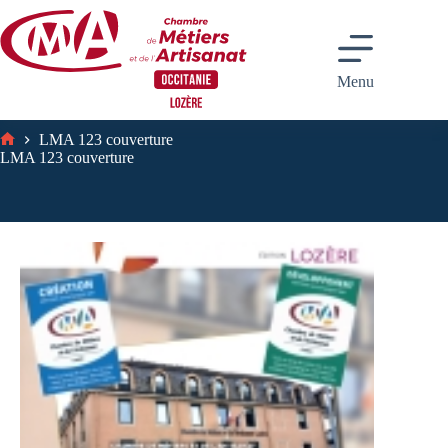
Passer
au
contenu
Menu
LMA 123 couverture
Accueil
LMA 123 couverture