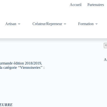
Accueil
Partenaires
Artisan
Créateur/Repreneur
Formation
’
A
ré
Ar
rmande édition 2018/2019,
a catégorie ‘‘Viennoiseries’’ :
BEURRE