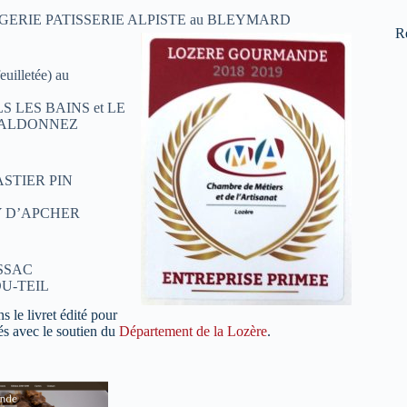
NGERIE PATISSERIE ALPISTE au BLEYMARD
R
illetée) au
LS LES BAINS et LE
 VALDONNEZ
ASTIER PIN
Y D’APCHER
ASSAC
DU-TEIL
ns le livret édité pour
més avec le soutien du
Département de la Lozère
.