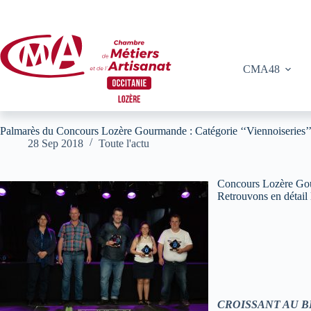
Passer
au
contenu
CMA48
Palmarès du Concours Lozère Gourmande : Catégorie ‘‘Viennoiseries’
28 Sep 2018
Toute l'actu
Concours Lozère Gou
Retrouvons en détail l
CROISSANT AU 