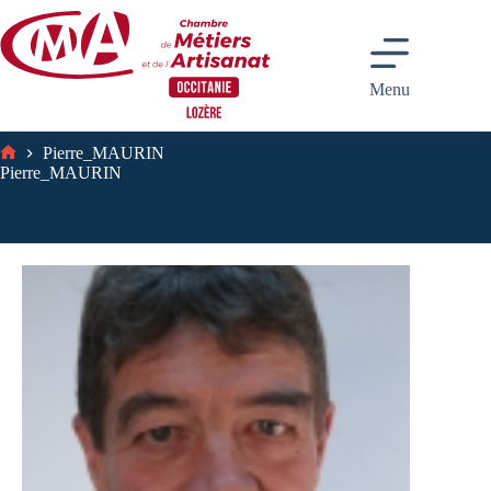
Passer
au
contenu
Menu
Pierre_MAURIN
Accueil
Pierre_MAURIN