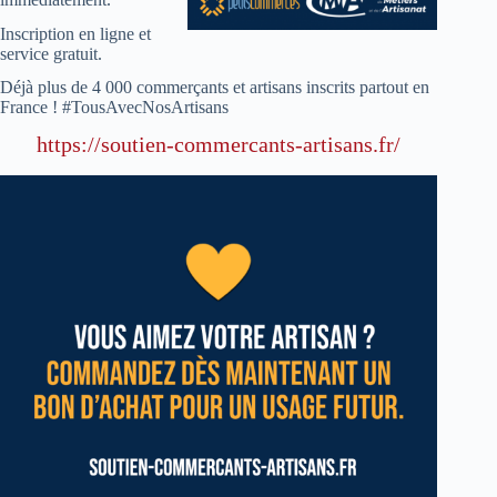
Inscription en ligne et
service gratuit.
Déjà plus de 4 000 commerçants et artisans inscrits partout en
France ! #TousAvecNosArtisans
https://soutien-commercants-artisans.fr/