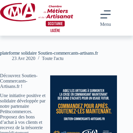
Passer
au
contenu
Menu
plateforme solidaire Soutien-commercants-artisans.fr
23 Avr 2020
Toute l'actu
Découvrez Soutien-
Commercants-
Artisans.fr !
Une initiative positive et
solidaire développée par
notre partenaire
Petitscommerces.
Proposez des bons
d’achat à vos clients et
recevez de la trésorerie
immédiatement.