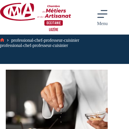
Passer
au
contenu
Menu
professional-chef-professeur-cuisinier
Accueil
professional-chef-professeur-cuisinier