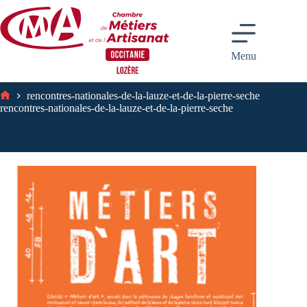
Passer
au
contenu
Menu
rencontres-nationales-de-la-lauze-et-de-la-pierre-seche
Accueil
rencontres-nationales-de-la-lauze-et-de-la-pierre-seche