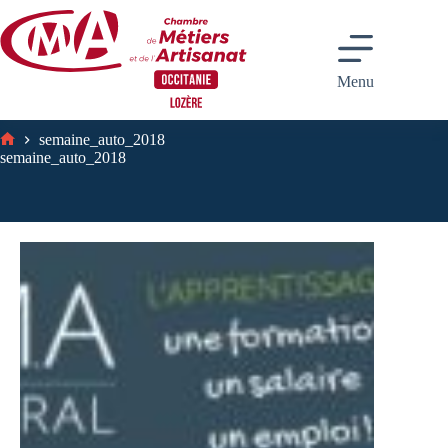
Passer
au
contenu
Menu
semaine_auto_2018
Accueil
semaine_auto_2018