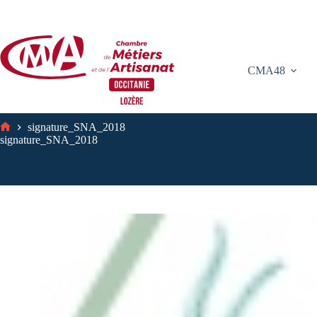
Passer
au
contenu
CMA48
signature_SNA_2018
Accueil
signature_SNA_2018