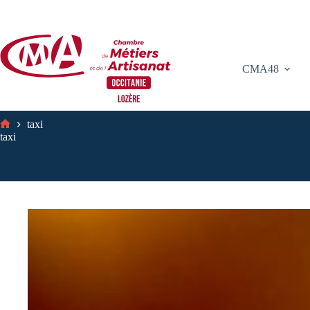
Passer
au
contenu
CMA48
taxi
Accueil
taxi