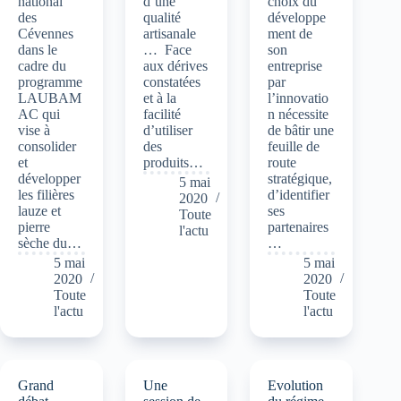
national
d’une
choix du
des
qualité
développe
Cévennes
artisanale
ment de
dans le
… Face
son
cadre du
aux dérives
entreprise
programme
constatées
par
LAUBAM
et à la
l’innovatio
AC qui
facilité
n nécessite
vise à
d’utiliser
de bâtir une
consolider
des
feuille de
et
produits…
route
développer
stratégique,
5 mai
les filières
d’identifier
2020
lauze et
ses
Toute
pierre
partenaires
l'actu
sèche du…
…
5 mai
5 mai
2020
2020
Toute
Toute
l'actu
l'actu
Grand
Une
Evolution