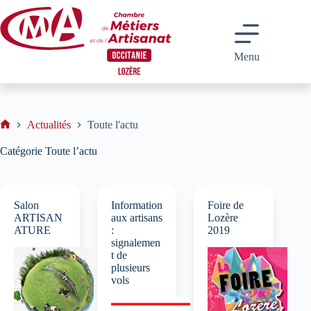
Passer
au
contenu
Menu
Actualités
Toute l'actu
Accueil
Catégorie
Toute l’actu
Salon
Information
Foire de
ARTISAN
aux artisans
Lozère
ATURE
:
2019
signalemen
t de
plusieurs
vols