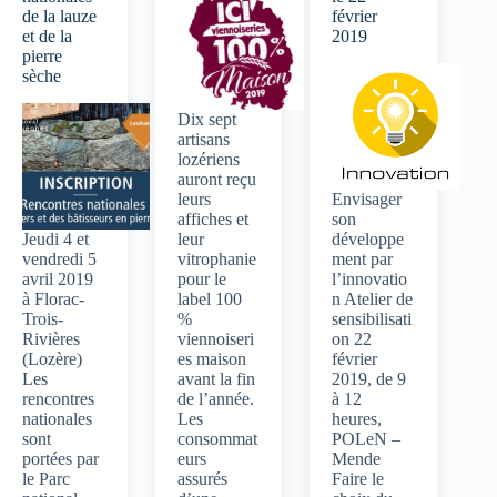
de la lauze
février
et de la
2019
pierre
sèche
Dix sept
artisans
lozériens
auront reçu
leurs
Envisager
affiches et
son
Jeudi 4 et
leur
développe
vendredi 5
vitrophanie
ment par
avril 2019
pour le
l’innovatio
à Florac-
label 100
n Atelier de
Trois-
%
sensibilisati
Rivières
viennoiseri
on 22
(Lozère)
es maison
février
Les
avant la fin
2019, de 9
rencontres
de l’année.
à 12
nationales
Les
heures,
sont
consommat
POLeN –
portées par
eurs
Mende
le Parc
assurés
Faire le