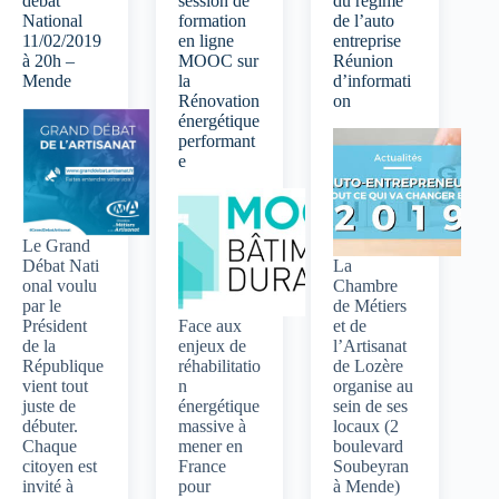
débat
session de
du régime
National
formation
de l’auto
11/02/2019
en ligne
entreprise
à 20h –
MOOC sur
Réunion
Mende
la
d’informati
Rénovation
on
énergétique
performant
e
Le Grand
Débat Nati
La
onal voulu
Chambre
par le
de Métiers
Président
Face aux
et de
de la
enjeux de
l’Artisanat
République
réhabilitatio
de Lozère
vient tout
n
organise au
juste de
énergétique
sein de ses
débuter.
massive à
locaux (2
Chaque
mener en
boulevard
citoyen est
France
Soubeyran
invité à
pour
à Mende)