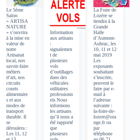
Le 5ème
La Foire de
Salon
Lozère se
« ARTISA
tiendra à la
NATURE
Grande
» s’ouvrira
Information
Halle
à la mise en
aux artisans
d’Aumont-
valeur de
:
Aubrac, les
notre
signalemen
10, 11 et 12
Artisanat
t de
mai 2019
local, nos
plusieurs
Les
savoir-faire
vols
exposants
métiers
d’outillages
souhaitant
d’art, nos
dans des
s’inscrire,
circuits
véhicules
peuvent le
courts
utilitaires
faire par e-
alimentaire
professionn
mail à
s et aux
els Nous
l’adresse
modes de
informons
suivante :
transport
les artisans
la-foire-de-
durable. Il
qu’il nous a
lozere@ora
se
été rapporté
nge.fr
ou
déroulera :
que
par
Les 11, 12
plusieurs
téléphone
et 13
vols
au 06 71