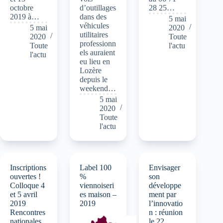
octobre
d’outillages
28 25…
2019 à…
dans des
5 mai
véhicules
5 mai
2020
utilitaires
2020
Toute
professionn
Toute
l'actu
els auraient
l'actu
eu lieu en
Lozère
depuis le
weekend…
5 mai
2020
Toute
l'actu
Inscriptions
Label 100
Envisager
ouvertes !
%
son
Colloque 4
viennoiseri
développe
et 5 avril
es maison –
ment par
2019
2019
l’innovatio
Rencontres
n : réunion
nationales
le 22