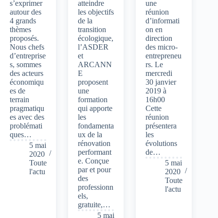
s’exprimer
atteindre
une
autour des
les objectifs
réunion
4 grands
de la
d’informati
thèmes
transition
on en
proposés.
écologique,
direction
Nous chefs
l’ASDER
des micro-
d’entreprise
et
entrepreneu
s, sommes
ARCANN
rs. Le
des acteurs
E
mercredi
économiqu
proposent
30 janvier
es de
une
2019 à
terrain
formation
16h00
pragmatiqu
qui apporte
Cette
es avec des
les
réunion
problémati
fondamenta
présentera
ques…
ux de la
les
rénovation
évolutions
5 mai
performant
de…
2020
e. Conçue
Toute
5 mai
par et pour
l'actu
2020
des
Toute
professionn
l'actu
els,
gratuite,…
5 mai